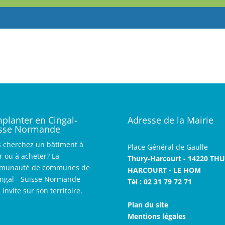
mplanter en Cingal-
Adresse de la Mairie
sse Normande
 cherchez un bâtiment à
Place Général de Gaulle
r ou à acheter? La
Thury-Harcourt - 14220 TH
munauté de communes de
HARCOURT - LE HOM
ingal - Suisse Normande
Tél : 02 31 79 72 71
 invite sur son territoire.
Plan du site
Mentions légales