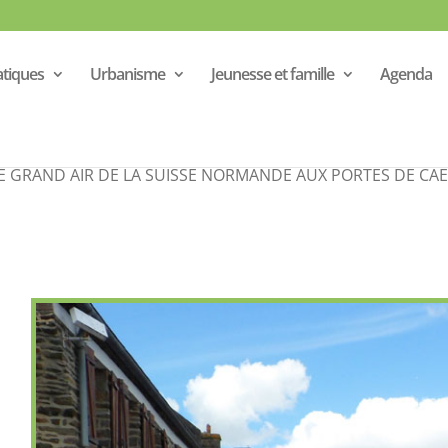
atiques
Urbanisme
Jeunesse et famille
Agenda
LE HOM
t-sur-Orne Curcy-sur-Orne Hamars Saint-Martin-de-Sallen Thury-H
E GRAND AIR DE LA SUISSE NORMANDE AUX PORTES DE CA