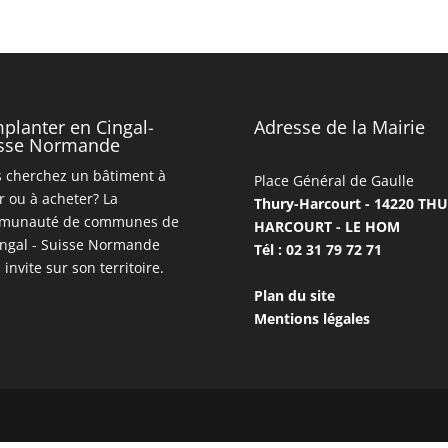
mplanter en Cingal-
Adresse de la Mairie
sse Normande
 cherchez un bâtiment à
Place Général de Gaulle
r ou à acheter? La
Thury-Harcourt - 14220 TH
munauté de communes de
HARCOURT - LE HOM
ingal - Suisse Normande
Tél : 02 31 79 72 71
 invite sur son territoire.
Plan du site
Mentions légales