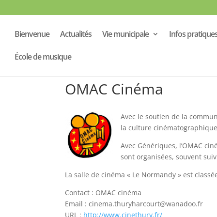
Bienvenue
Actualités
Vie municipale
Infos pratique
École de musique
OMAC Cinéma
Avec le soutien de la commu
la culture cinématographique 
Avec Génériques, l’OMAC ciné
sont organisées, souvent suiv
La salle de cinéma « Le Normandy » est classée 
Contact : OMAC cinéma
Email : cinema.thuryharcourt@wanadoo.fr
URL :
http://www.cinethury.fr/