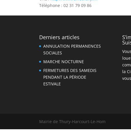
Téléphone : 02 31 79 09 86
Derniers articles
S’i
Sui
ANNULATION PERMANENCES
Vous
SOCIALES
loue
MARCHE NOCTURNE
com
FERMETURES DES SAMEDIS
la C
PENDANT LA PÉRIODE
vous
ESTIVALE
Mairie de Thury-Harcourt-Le-Hom