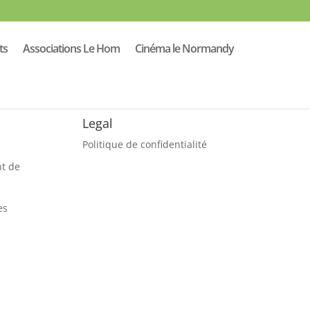
ts
Associations Le Hom
Cinéma le Normandy
Legal
Politique de confidentialité
nt de
es