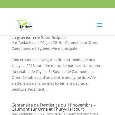
La guérison de Saint Sulpice
par
Redacteur
|
20, Jan 2019
|
Caumont sur Orne
,
Communes déléguées
,
Vie municipale
Concernant la sauvegarde du patrimoine de nos
villages, 2018 aura été marquée par la restauration
du retable de l’église St Sulpice de Caumont sur
Orne. Ce tableau, d’un peintre anonyme du XVIIe
siècle, était dans un état fortement dégradé :
peinture s’écaillant,...
Centenaire de l’Armistice du 11 novembre –
Caumont sur Orne et Thury-Harcourt
par
Redacteur
|
27, Nov 2018
|
Caumont sur Orne
,